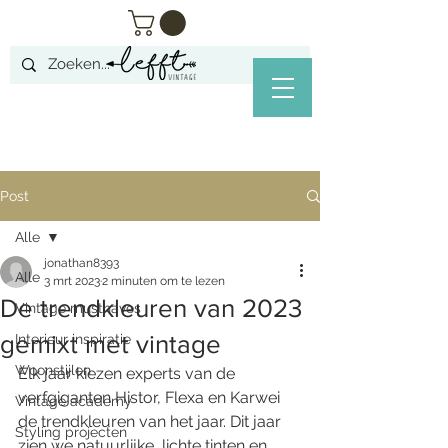
Post
Alle
jonathan8393
Alle
3 mrt 2023
2 minuten om te lezen
De trendkleuren van 2023
Vintage musthaves
gemixt met vintage
Interieur inspiratie
Woonstijlen
Elk jaar kiezen experts van de 
verfgiganten Histor, Flexa en Karwei 
Vintage academy
de trendkleuren van het jaar. Dit jaar 
Styling projecten
zien we natuurlijke, lichte tinten en 