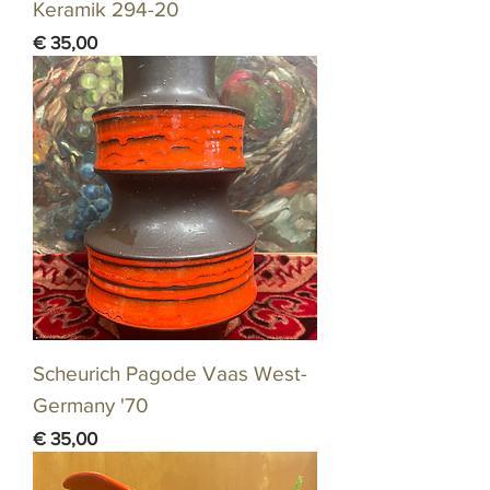
Keramik 294-20
Prijs
€ 35,00
Scheurich Pagode Vaas West-
Germany '70
Prijs
€ 35,00