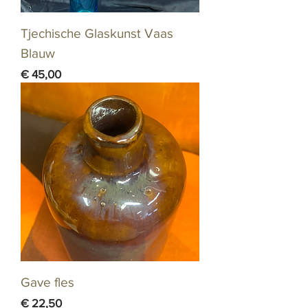
Tjechische Glaskunst Vaas
Blauw
Prijs
€ 45,00
Gave fles
Prijs
€ 22,50