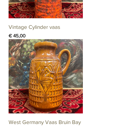
Vintage Cylinder vaas
Prijs
€ 45,00
West Germany Vaas Bruin Bay