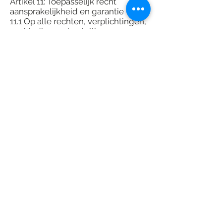
Artikel 11: Toepasselijk recht
aansprakelijkheid en garantie
11.1 Op alle rechten, verplichtingen,
aanbiedingen, bestellingen en
overeenkomsten waar deze
Voorwaarden van toepassing zijn,
alsmede op deze Voorwaarden, is
uitsluitend Nederlands recht van
toepassing.
11.2 Het kan voorkomen dat u niet
tevreden bent over onze producten
en/of diensten. Neemt u dan zo
snel mogelijk contact met ons op,
bij voorkeur per e-mail via
info@lefft.nl Lefft zal ervoor
zorgdragen dat wensen, vragen en
problemen m.b.t. producten en
diensten tijdig worden onderzocht
om tegemoet te kunnen komen
aan wensen, vragen te
beantwoorden en problemen op te
lossen naar redelijkheid en
tevredenheid.