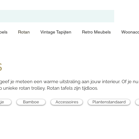
bels
Rotan
Vintage Tapijten
Retro Meubels
Woonacc
s
eef je meteen een warme uitstraling aan jouw interieur. Of je nu
p unieke rotan trolley. Rotan tafels zijn tijdloos.
je
Bamboe
Accessoires
Plantenstandaard