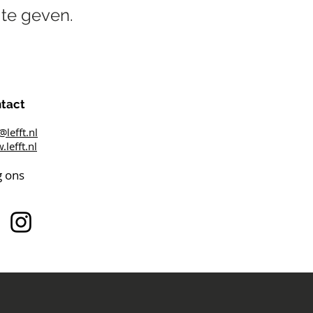
te geven.
tact
@lefft.nl
lefft.nl
g ons