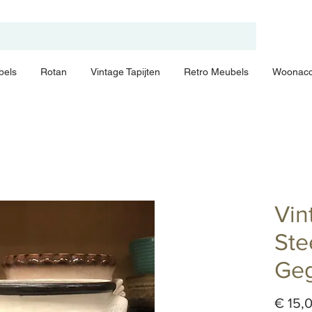
bels
Rotan
Vintage Tapijten
Retro Meubels
Woonacc
Vin
Ste
Geg
€ 15,