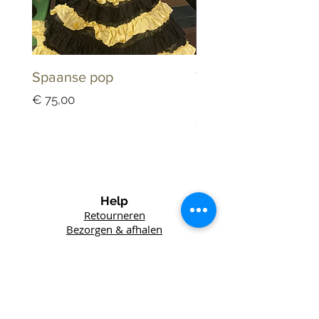
Spaanse pop
Tandarts Keramiek
Schaaltje Dappenb
Prijs
€ 75,00
Prijs
€ 25,00
Help
Retourneren
Bezorgen & afhalen
Winkel
Lefft
Vintage
Het Wed 6