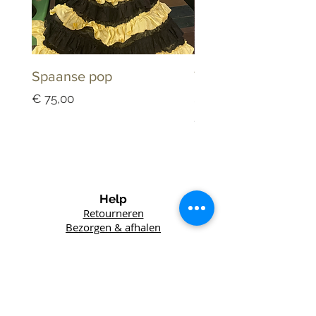
Spaanse pop
Tandarts Keramiek
Schaaltje Dappenb
Prijs
€ 75,00
Prijs
€ 25,00
Help
Retourneren
Bezorgen & afhalen
Winkel
Lefft
Vintage
Het Wed 6