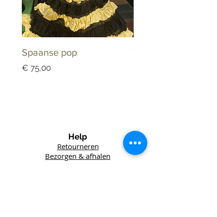
Spaanse pop
Tandarts Keramiek
Schaaltje Dappenb
Prijs
€ 75,00
Prijs
€ 25,00
Help
Retourneren
Bezorgen & afhalen
Winkel
Lefft
Vintage
Het Wed 6