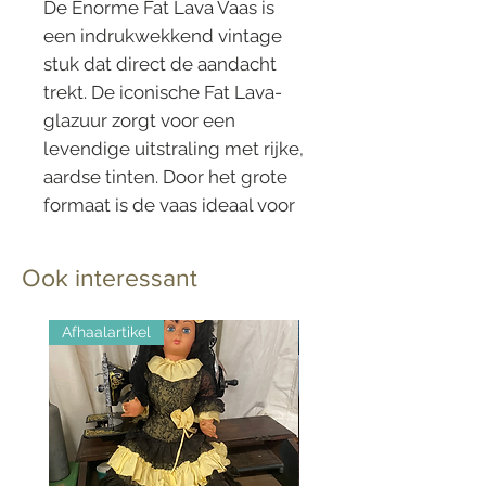
De Enorme Fat Lava Vaas is
een indrukwekkend vintage
stuk dat direct de aandacht
trekt. De iconische Fat Lava-
glazuur zorgt voor een
levendige uitstraling met rijke,
aardse tinten. Door het grote
formaat is de vaas ideaal voor
royale bloemstukken of als
opvallend decoratief object.
Ook interessant
Een echte must-have voor
liefhebbers van retro en mid-
Afhaalartikel
century design.