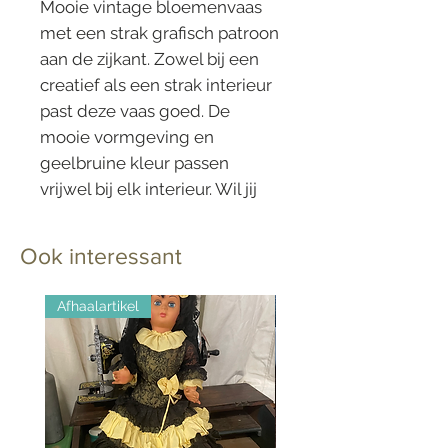
Mooie vintage bloemenvaas
met een strak grafisch patroon
aan de zijkant. Zowel bij een
creatief als een strak interieur
past deze vaas goed. De
mooie vormgeving en
geelbruine kleur passen
vrijwel bij elk interieur. Wil jij
een vintage touch toevoegen
aan jouw kamer dan is deze
Ook interessant
keramieken vaas een mooi
begin!
Afhaalartikel
Gemerkt: 199 - 3
In perfect staat
16 cm hoog