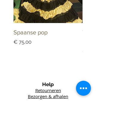
Spaanse pop
Tandarts Keramiek
Schaaltje Dappenb
Prijs
€ 75,00
Prijs
€ 25,00
Help
Retourneren
Bezorgen & afhalen
Winkel
Lefft
Vintage
Het Wed 6