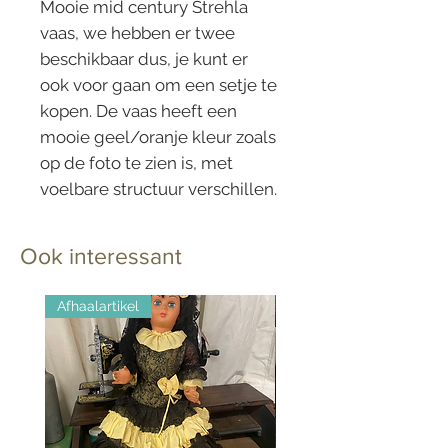
Mooie mid century Strehla
vaas, we hebben er twee
beschikbaar dus, je kunt er
ook voor gaan om een setje te
kopen. De vaas heeft een
mooie geel/oranje kleur zoals
op de foto te zien is, met
voelbare structuur verschillen.
Erg mooi en decoratief.
Ook interessant
Gemerkt: Strehla keramiek,
handgemalt
Afhaalartikel
De vaas is 18 cm hoog
Prijs is per stuk