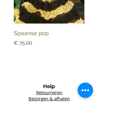
Spaanse pop
Tandarts Keramiek
Schaaltje Dappenb
Prijs
€ 75,00
Prijs
€ 25,00
Help
Retourneren
Bezorgen & afhalen
Winkel
Lefft
Vintage
Het Wed 6