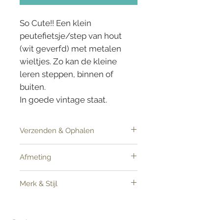
So Cute!! Een klein
peutefietsje/step van hout
(wit geverfd) met metalen
wieltjes. Zo kan de kleine
leren steppen, binnen of
buiten.
In goede vintage staat.
Verzenden & Ophalen
Artikel kan verzonden worden
Afmeting
Lengte 45 cm/ Breed 15 cm/ Hoogte
Merk & Stijl
zit 27/ totaal 40 cm
Kids vintage