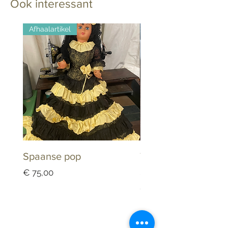
Ook interessant
Afhaalartikel
Spaanse pop
Tandarts Keramiek
Schaaltje Dappenb
Prijs
€ 75,00
Prijs
€ 25,00