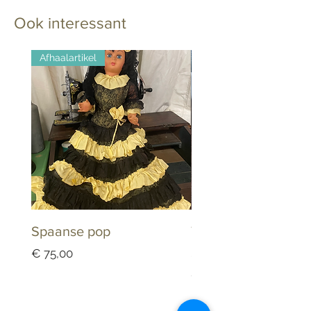
Ook interessant
Afhaalartikel
Spaanse pop
Tandarts Keramiek
Schaaltje Dappenb
Prijs
€ 75,00
Prijs
€ 25,00