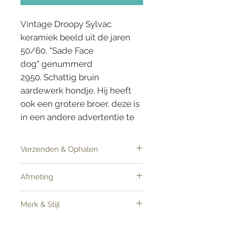
Vintage Droopy Sylvac
keramiek beeld uit de jaren
50/60, "Sade Face
dog" genummerd
2950. Schattig bruin
aardewerk hondje. Hij heeft
ook een grotere broer, deze is
in een andere advertentie te
vinden. Leuk voor de
verzamelaar. In prima vintage
Verzenden & Ophalen
staat.
Dit item kan verzonden worden
Afmeting
Hoogte 13 cm: Breedte 6 cm
Merk & Stijl
Vintage Sylvac jaren 50/60