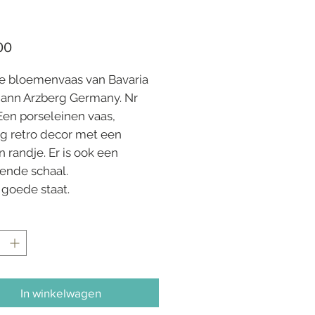
Prijs
00
e bloemenvaas van Bavaria
nn Arzberg Germany. Nr
Een porseleinen vaas,
ig retro decor met een
 randje. Er is ook een
sende schaal.
 goede staat.
In winkelwagen