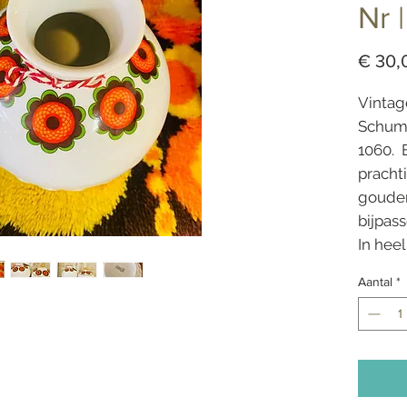
Nr |
€ 30,
Vintag
Schuma
1060. 
pracht
gouden
bijpas
In heel
Aantal
*