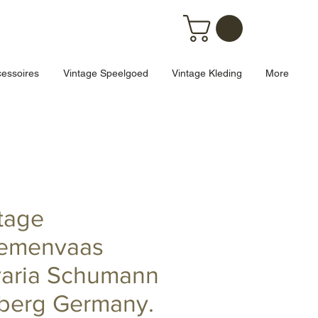
essoires
Vintage Speelgoed
Vintage Kleding
More
tage
oemenvaas
aria Schumann
berg Germany.