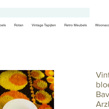
bels
Rotan
Vintage Tapijten
Retro Meubels
Woonacc
Vin
bl
Bav
Arz