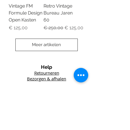
Vintage FM
Retro Vintage
Formule Design
Bureau Jaren
Open Kasten
60
Prijs
Normale prijs
Verkoopprijs
€ 125,00
€ 250,00
€ 125,00
Meer artikelen
Help
Retourneren
Bezorgen & afhalen
Winkel
Lefft
Vintage
Het Wed 6
3995 DV Houten