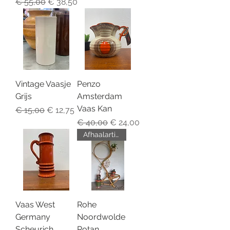
Normale prijs
Verkoopprijs
€ 55,00
€ 38,50
Vintage Vaasje
Penzo
Grijs
Amsterdam
Vaas Kan
Normale prijs
Verkoopprijs
€ 15,00
€ 12,75
Normale prijs
Verkoopprijs
€ 40,00
€ 24,00
Afhaalartikel
Vaas West
Rohe
Germany
Noordwolde
Scheurich
Rotan