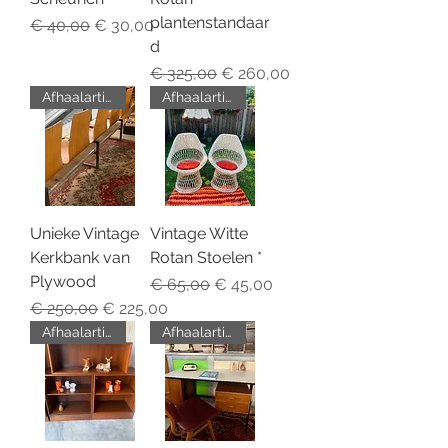
plantenstandaar
Normale prijs
Verkoopprijs
€ 40,00
€ 30,00
d
Normale prijs
Verkoopprijs
€ 325,00
€ 260,00
Afhaalartikel
Afhaalartikel
Unieke Vintage
Vintage Witte
Kerkbank van
Rotan Stoelen *
Plywood
Normale prijs
Verkoopprijs
€ 65,00
€ 45,00
Normale prijs
Verkoopprijs
€ 250,00
€ 225,00
Afhaalartikel
Afhaalartikel