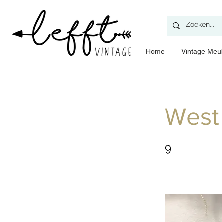
Home
​Vintage Meu
West
9