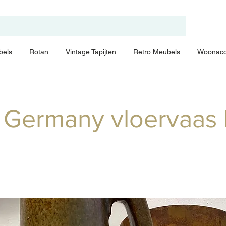
bels
Rotan
Vintage Tapijten
Retro Meubels
Woonacc
 Germany vloervaas 