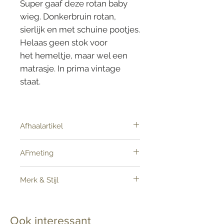
Super gaaf deze rotan baby
wieg. Donkerbruin rotan,
sierlijk en met schuine pootjes.
Helaas geen stok voor
het hemeltje, maar wel een
matrasje. In prima vintage
staat.
Alleen afhalen
Afhaalartikel
Dit is een afhaalartikel, omdat het
AFmeting
vanwege het formaat en/of
breekbaarheid niet met de reguliere
Lengte 87 cm: Breedte 40 cm: Hoogte
pakketbezorger bezorgd kan worden.
Merk & Stijl
59 (met stok 100cm)
Afhaalartikelen kunnen worden
Rotan Boho
opgehaald in Garderen of via Brenger
bezorgd worden. Wij nemen na de
Ook interessant
bestelling contact met u op om dit met