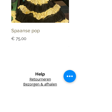
Spaanse pop
Tandarts Keramiek
Schaaltje Dappenb
Prijs
€ 75,00
Prijs
€ 25,00
Help
Retourneren
Bezorgen & afhalen
Winkel
Lefft
Vintage
Het Wed 6